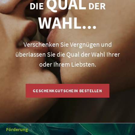
QUAL
DIE
DER
WAHL...
Verschenken Sie Vergnügen und
überlassen Sie die Qual der Wahl Ihrer
oder Ihrem Liebsten.
GESCHENKGUTSCHEIN BESTELLEN
Förderung