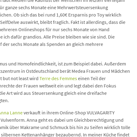
 laut Medien die Kauflust der Menschen im letzten Vierteljahr
i für ganze sechs Monate eine Mehrwertsteuersenkung
chen. Ob sich das bei rund 1,60€ Ersparnis pro Toy wirklich
fDelve auswirkt, bleibt fraglich. Fakt ist allerdings, dass die
n mehreren Onlineshops für nur sechs Monate von Hand
ich dafür grandios. Alle Preise bleiben wie sie sind. Die
f der sechs Monate als Spenden an gleich mehrere
smus und Homofeindlichkeit, ist zum Beispiel dabei. Außerdem
itszentrum in Ostdeutschland berät Medea Frauen und Mädchen
 but not least wird
Terre des Femmes
einen Teil der
nrechte der Frauen weltweit ein und legt dabei den Fokus
e Art wird aus Steuersenkung gleich eine dreifache
gten.
Anna Lanne
verkauft in ihrem Online-Shop VULVAGARITY
Vulvenform. Anna geht es dabei um Gleichberechtigung und
amik über Makrame und Schmuck bis hin zu Seifen wirklich tolle
e silbernen Kettenanhänger bezaubernd. In meiner Küche findet