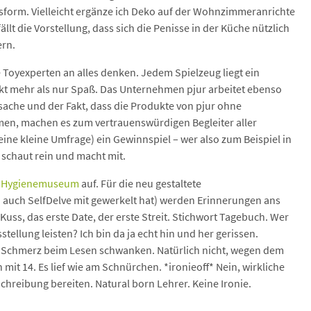
isform. Vielleicht ergänze ich Deko auf der Wohnzimmeranrichte
llt die Vorstellung, dass sich die Penisse in der Küche nützlich
rn.
e Toyexperten an alles denken. Jedem Spielzeug liegt ein
eckt mehr als nur Spaß. Das Unternehmen pjur arbeitet ebenso
tsache und der Fakt, dass die Produkte von pjur ohne
en, machen es zum vertrauenswürdigen Begleiter aller
eine kleine Umfrage) ein Gewinnspiel – wer also zum Beispiel in
 schaut rein und macht mit.
e Hygienemuseum
auf. Für die neu gestaltete
 auch SelfDelve mit gewerkelt hat) werden Erinnerungen ans
Kuss, das erste Date, der erste Streit. Stichwort Tagebuch. Wer
tellung leisten? Ich bin da ja echt hin und her gerissen.
 Schmerz beim Lesen schwanken. Natürlich nicht, wegen dem
mit 14. Es lief wie am Schnürchen. *ironieoff* Nein, wirkliche
hreibung bereiten. Natural born Lehrer. Keine Ironie.