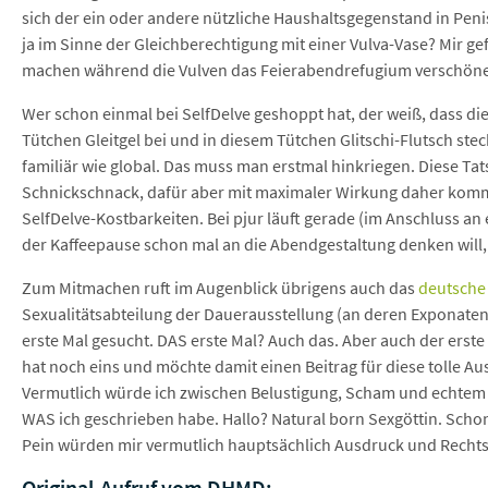
sich der ein oder andere nützliche Haushaltsgegenstand in Pen
ja im Sinne der Gleichberechtigung mit einer Vulva-Vase? Mir gefä
machen während die Vulven das Feierabendrefugium verschöne
Wer schon einmal bei SelfDelve geshoppt hat, der weiß, dass di
Tütchen Gleitgel bei und in diesem Tütchen Glitschi-Flutsch st
familiär wie global. Das muss man erstmal hinkriegen. Diese Ta
Schnickschnack, dafür aber mit maximaler Wirkung daher komm
SelfDelve-Kostbarkeiten. Bei pjur läuft gerade (im Anschluss an 
der Kaffeepause schon mal an die Abendgestaltung denken will,
Zum Mitmachen ruft im Augenblick übrigens auch das
deutsch
Sexualitätsabteilung der Dauerausstellung (an deren Exponaten
erste Mal gesucht. DAS erste Mal? Auch das. Aber auch der erste 
hat noch eins und möchte damit einen Beitrag für diese tolle Auss
Vermutlich würde ich zwischen Belustigung, Scham und echtem
WAS ich geschrieben habe. Hallo? Natural born Sexgöttin. Schon 
Pein würden mir vermutlich hauptsächlich Ausdruck und Rechtsc
Original-Aufruf vom DHMD: