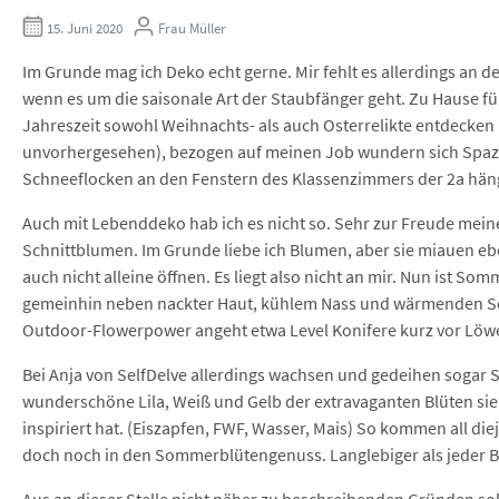
15. Juni 2020
Frau Müller
Im Grunde mag ich Deko echt gerne. Mir fehlt es allerdings an
wenn es um die saisonale Art der Staubfänger geht. Zu Hause f
Jahreszeit sowohl Weihnachts- als auch Osterrelikte entdecken 
unvorhergesehen), bezogen auf meinen Job wundern sich Spaz
Schneeflocken an den Fenstern des Klassenzimmers der 2a hän
Auch mit Lebenddeko hab ich es nicht so. Sehr zur Freude meine
Schnittblumen. Im Grunde liebe ich Blumen, aber sie miauen 
auch nicht alleine öffnen. Es liegt also nicht an mir. Nun ist S
gemeinhin neben nackter Haut, kühlem Nass und wärmenden Son
Outdoor-Flowerpower angeht etwa Level Konifere kurz vor Lö
Bei Anja von SelfDelve allerdings wachsen und gedeihen sogar Sc
wunderschöne Lila, Weiß und Gelb der extravaganten Blüten sie 
inspiriert hat. (Eiszapfen, FWF, Wasser, Mais) So kommen all di
doch noch in den Sommerblütengenuss. Langlebiger als jeder B