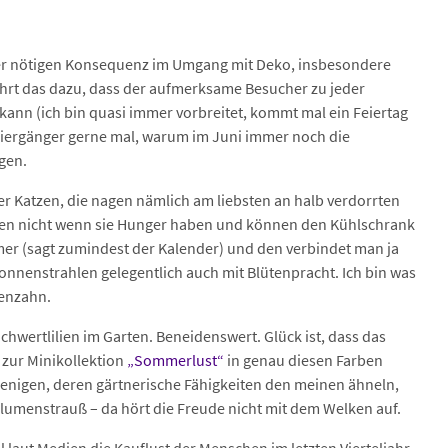
 der nötigen Konsequenz im Umgang mit Deko, insbesondere
ührt das dazu, dass der aufmerksame Besucher zu jeder
kann (ich bin quasi immer vorbreitet, kommt mal ein Feiertag
iergänger gerne mal, warum im Juni immer noch die
gen.
r Katzen, die nagen nämlich am liebsten an halb verdorrten
eben nicht wenn sie Hunger haben und können den Kühlschrank
ommer (sagt zumindest der Kalender) und den verbindet man ja
nenstrahlen gelegentlich auch mit Blütenpracht. Ich bin was
wenzahn.
hwertlilien im Garten. Beneidenswert. Glück ist, dass das
zur Minikollektion
„Sommerlust“
in genau diesen Farben
ejenigen, deren gärtnerische Fähigkeiten den meinen ähneln,
lumenstrauß – da hört die Freude nicht mit dem Welken auf.