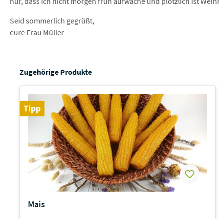
nur, dass ich nicht morgen früh aufwache und plötzlich ist Wei
Seid sommerlich gegrüßt,
eure Frau Müller
Zugehörige Produkte
Tipp
Mais