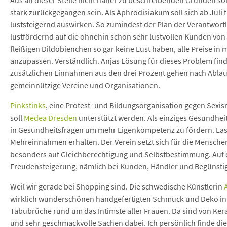
Aus an dieser Stelle nicht näher zu beschreibenden Gründen soll
stark zurückgegangen sein. Als Aphrodisiakum soll sich ab Jul
luststeigernd auswirken. So zumindest der Plan der Verantwortli
lustfördernd auf die ohnehin schon sehr lustvollen Kunden von Sel
fleißigen Dildobienchen so gar keine Lust haben, alle Preise i
anzupassen. Verständlich. Anjas Lösung für dieses Problem finde 
zusätzlichen Einnahmen aus den drei Prozent gehen nach Ablau
gemeinnützige Vereine und Organisationen.
Pinkstinks
, eine Protest- und Bildungsorganisation gegen Sexi
soll
Medea Dresden
unterstützt werden. Als einziges Gesundhe
in Gesundheitsfragen um mehr Eigenkompetenz zu fördern. Last
Mehreinnahmen erhalten. Der Verein setzt sich für die Mensche
besonders auf Gleichberechtigung und Selbstbestimmung. Auf di
Freudensteigerung, nämlich bei Kunden, Händler und Begünsti
Weil wir gerade bei Shopping sind. Die schwedische Künstlerin
wirklich wunderschönen handgefertigten Schmuck und Deko in 
Tabubrüche rund um das Intimste aller Frauen. Da sind von Ker
und sehr geschmackvolle Sachen dabei. Ich persönlich finde di