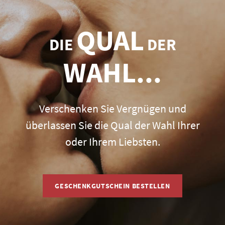
QUAL
DIE
DER
WAHL...
Verschenken Sie Vergnügen und
überlassen Sie die Qual der Wahl Ihrer
oder Ihrem Liebsten.
GESCHENKGUTSCHEIN BESTELLEN